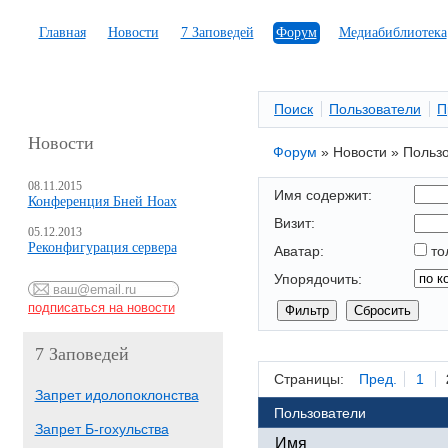
Главная
Новости
7 Заповедей
Форум
Медиабиблиотека
Поиск
Пользователи
П
Новости
Форум
»
Новости
»
Польз
08.11.2015
Имя содержит:
Конференция Бней Ноах
Визит:
05.12.2013
Реконфигурация сервера
Аватар:
то
Упорядочить:
7 Заповедей
Страницы:
Пред.
1
Запрет идолопоклонства
Пользователи
Запрет Б-гохульства
Имя