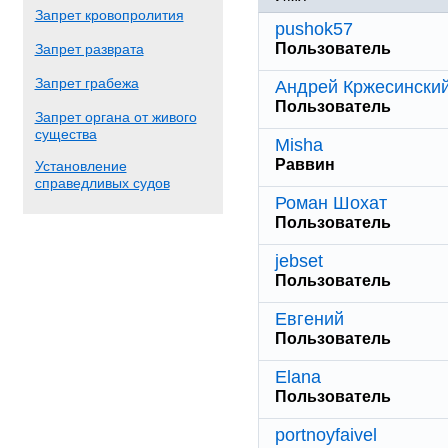
Запрет кровопролития
pushok57
Пользователь
Запрет разврата
Запрет грабежа
Андрей Кржесински
Пользователь
Запрет органа от живого
существа
Misha
Раввин
Установление
справедливых судов
Роман Шохат
Пользователь
jebset
Пользователь
Евгений
Пользователь
Elana
Пользователь
portnoyfaivel