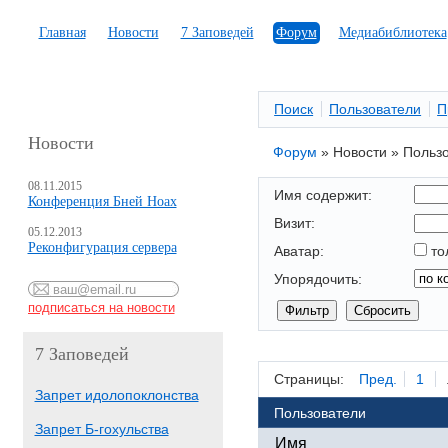
Главная
Новости
7 Заповедей
Форум
Медиабиблиотека
Поиск
Пользователи
П
Новости
Форум
»
Новости
»
Польз
08.11.2015
Имя содержит:
Конференция Бней Ноах
Визит:
05.12.2013
Реконфигурация сервера
Аватар:
то
Упорядочить:
7 Заповедей
Страницы:
Пред.
1
Запрет идолопоклонства
Пользователи
Запрет Б-гохульства
Имя