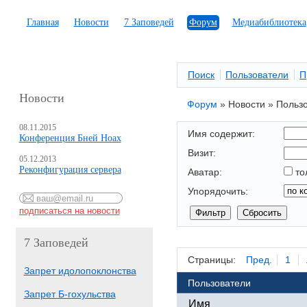
Главная
Новости
7 Заповедей
Форум
Медиабиблиотека
Поиск
Пользователи
П
Новости
Форум
»
Новости
»
Польз
08.11.2015
Имя содержит:
Конференция Бней Ноах
Визит:
05.12.2013
Реконфигурация сервера
Аватар:
то
Упорядочить:
7 Заповедей
Страницы:
Пред.
1
Запрет идолопоклонства
Пользователи
Запрет Б-гохульства
Имя