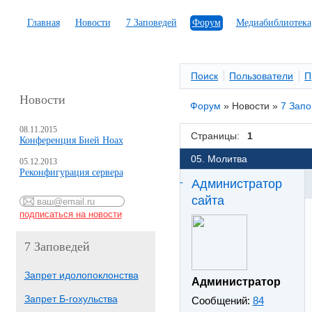
Главная
Новости
7 Заповедей
Форум
Медиабиблиотека
Поиск
Пользователи
П
Новости
Форум
»
Новости
»
7 Зап
08.11.2015
Страницы:
1
Конференция Бней Ноах
05. Молитва
05.12.2013
Реконфигурация сервера
Администратор
сайта
7 Заповедей
Запрет идолопоклонства
Администратор
Запрет Б-гохульства
Сообщений:
84