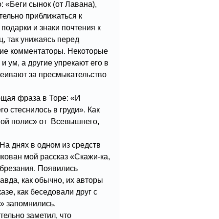
 «Беги сынок (от Лавана),
ительно приближаться к
 подарки и знаки почтения к
ц, так унижаясь перед
гие комментаторы. Некоторые
и ум, а другие упрекают его в
меивают за пресмыкательство
ющая фраза в Торе: «И
о стеснилось в груди». Как
вой полис» от Всевышнего,
На днях в одном из средств
ован мой рассказ «Скажи-ка,
обрезания. Появились
вда, как обычно, их авторы
азе, как беседовали друг с
» запомнились.
ельно заметил, что