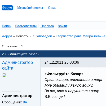
Форум
Медиабиблиотека
О нас
Поиск
Пользователи
Правила
Войти
Форум
»
Новости
»
7 Заповедей
»
Творчество рава Меира Левина
Страницы:
1
23. «Фильтруйте базар»
Администратор
24.12.2011 23:03:06
сайта
«Фильтруйте базар»
Организации, инстанции и лица
Мне объявили явную войну,
За то, что я нарушил тишину.
Администратор
В.Высоцкий
Сообщений:
84