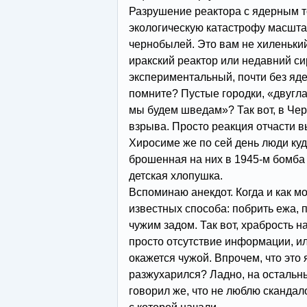
Разрушение реактора с ядерным 
экологическую катастрофу масшта
чернобылей. Это вам не хиленьки
иракский реактор или недавний си
экспериментальный, почти без яд
помните? Пустые городки, «двугла
мы будем шведам»? Так вот, в Че
взрыва. Просто реакция отчасти в
Хиросиме же по сей день люди куд
брошенная на них в 1945-м бомб
детская хлопушка.
Вспоминаю анекдот. Когда и как мо
известных способа: побрить ежа, п
чужим задом. Так вот, храбрость н
просто отсутствие информации, ил
окажется чужой. Впрочем, что это 
разжухарился? Ладно, на остальны
говорил же, что не люблю скандало