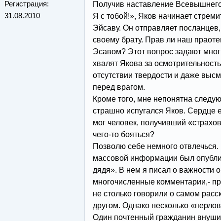
Регистрация:
Получив наставление Всевышнего:
31.08.2010
Я с тобой!», Яков начинает стрем
Эйсаву. Он отправляет посланцев,
своему брату. Прав ли наш праоте
Эсавом? Этот вопрос задают мно
хвалят Якова за осмотрительность 
отсутствии твердости и даже выс
перед врагом.
Кроме того, мне непонятна следу
страшно испугался Яков. Сердце ег
мог человек, получивший «страхо
чего-то бояться?
Позволю себе немного отвлечься. 
массовой информации был опублик
дядя». В нем я писал о важности 
многочисленные комментарии,- пра
не столько говорили о самом расск
другом. Однако несколько «перлов
Один почтенный гражданин внушит