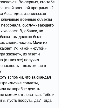
казаться. Во-первых, кто тебе
 иранской военной программы?
ки Ассанджа, израильская
де ключевые военные объекты
ке персонала, обслуживающего
ч человек. Вдобавок, во
облока там должно было
ких специалистов. Мочи их
жахнет! Ух, какой «крутой»!
тра жахнет», из газет и
о (от них же) получил
 опасность – возможная в
?
оть вспомни, что за скандал
израильские солдаты,
ли на корабле девять
 не можем отплеваться. Тебе и
ты, пусть поорут», да? Тогда