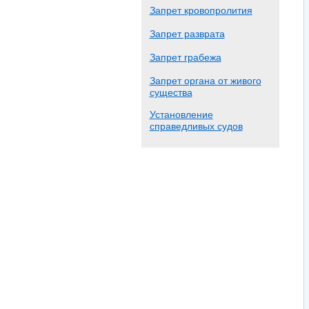
Запрет кровопролития
Запрет разврата
Запрет грабежа
Запрет органа от живого
существа
Установление
справедливых судов