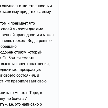
н ощущает ответственность и
иться» ему придётся самому,
ом и понимает, что
 своей милости дал ему
ственной праведности и может
тнаешь грехом. Ведь грешник
 обещано...
одобен страху, который
. Он боится смерти,
с высоты своего положения,
едпочитает прекрасную
ит своего состояния, и
тот, кто преодолевает свою
нить то место в Торе, в
ну, не бойся»?
ь», т.е. это написано о