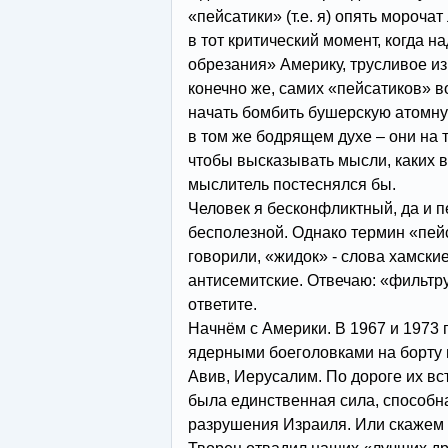
«пейсатики» (т.е. я) опять мороча
в тот критический момент, когда н
обрезания» Америку, трусливое из
конечно же, самих «пейсатиков» в
начать бомбить бушерскую атомн
в том же бодрящем духе – они на 
чтобы высказывать мысли, каких 
мыслитель постеснялся бы.
Человек я бесконфликтный, да и 
бесполезной. Однако термин «пейса
говорили, «жидок» - слова хамски
антисемитские. Отвечаю: «фильтру
ответите.
Начнём с Америки. В 1967 и 1973 
ядерными боеголовками на борту 
Авив, Иерусалим. По дороге их вс
была единственная сила, способна
разрушения Израиля. Или скажем 