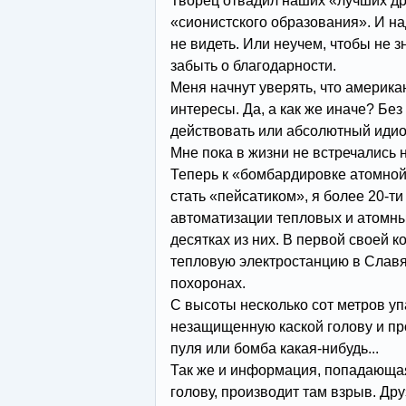
Творец отвадил наших «лучших др
«сионистского образования». И на
не видеть. Или неучем, чтобы не з
забыть о благодарности.
Меня начнут уверять, что америк
интересы. Да, а как же иначе? Бе
действовать или абсолютный идио
Мне пока в жизни не встречались ни
Теперь к «бомбардировке атомной 
стать «пейсатиком», я более 20-ти
автоматизации тепловых и атомны
десятках из них. В первой своей 
тепловую электростанцию в Славян
похоронах.
С высоты несколько сот метров уп
незащищенную каской голову и про
пуля или бомба какая-нибудь...
Так же и информация, попадающа
голову, производит там взрыв. Дру