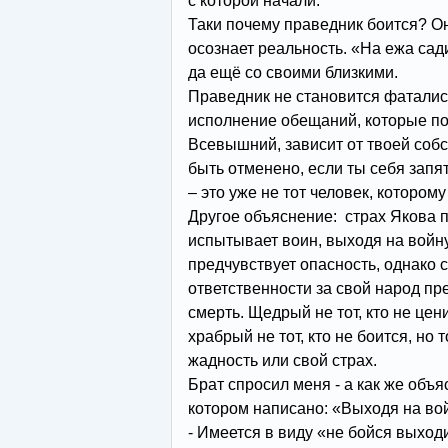
с которой начали.
Таки почему праведник боится? О
осознает реальность. «На ежа сад
да ещё со своими близкими.
Праведник не становится фаталист
исполнение обещаний, которые по
Всевышний, зависит от твоей соб
быть отменено, если ты себя запя
– это уже не тот человек, которому
Другое объяснение: страх Якова п
испытывает воин, выходя на войну
предчувствует опасность, однако 
ответственности за свой народ пр
смерть. Щедрый не тот, кто не цен
храбрый не тот, кто не боится, но 
жадность или свой страх.
Брат спросил меня - а как же объяс
котором написано: «Выходя на вой
- Имеется в виду «не бойся выходит