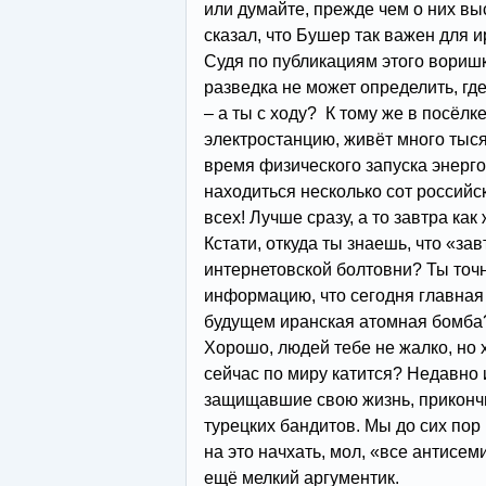
или думайте, прежде чем о них выс
сказал, что Бушер так важен для
Судя по публикациям этого вориш
разведка не может определить, г
– а ты с ходу? К тому же в посёл
электростанцию, живёт много тыся
время физического запуска энерг
находиться несколько сот российс
всех! Лучше сразу, а то завтра как 
Кстати, откуда ты знаешь, что «зав
интернетовской болтовни? Ты точн
информацию, что сегодня главная
будущем иранская атомная бомба
Хорошо, людей тебе не жалко, но х
сейчас по миру катится? Недавно 
защищавшие свою жизнь, прикончи
турецких бандитов. Мы до сих пор
на это начхать, мол, «все антисеми
ещё мелкий аргументик.