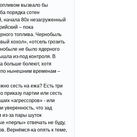
топливом вызвало бы
ба порядка сотен
й, начала 80х незагруженный
рийский – пока
ерного топлива. Чернобыль
вый хохол», «отсель грозить
рнобыле не было ядерного
ышла из-под контроля. В
а больше болеют, хотя
а по нынешним временам –
жно сесть на ежа? Есть три
о приказу партии или сесть
аших «агрессоров» - или
и уверенность, что зад
я из-за пары шуток
е «перлы» отвечать не буду,
в. Вернёмся-ка опять к теме,