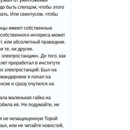
узей» от уничтожения
до быть слепцом, чтобы этого
нать. Или свинтусом, чтобы
анцы имеют собственные
з собственного интереса может
т, или абсолютный праведник.
 те, ни другие.
электростанции». До того, как
 лет проработал в институте
х электростанций. Был на
командировке я попал на
ске и сразу очутился на
ала маленькая гайка на
била её. Не подумайте, не
я не незащищенную Торой
зья, или не читайте новостей,