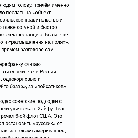
т людям голову, причём именно
адо послать на «объект
раильское правительство и,
о главе со мной и быстро
ую электростанцию. Были ещё
то и «размышления на полях»,
в прямом разговоре сам
перебранку считаю
тик», или, как в России
е, однокорневые и
йте базар», за «пейсатиков»
годах советские подлодки с
шли уничтожать Хайфу, Тель-
тречал 6-ой флот США. Это
я остановить «русских» от
так: используя американцев,