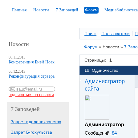
Главная
Новости
7 Заповедей
Форум
Медиабиблиотека
Поиск
Пользователи
П
Новости
Форум
»
Новости
»
7 Зап
08.11.2015
Страницы:
1
Конференция Бней Ноах
19. Одиночество
05.12.2013
Реконфигурация сервера
Администратор
сайта
7 Заповедей
Запрет идолопоклонства
Администратор
Запрет Б-гохульства
Сообщений:
84