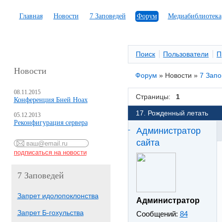
Главная
Новости
7 Заповедей
Форум
Медиабиблиотека
Поиск
Пользователи
П
Новости
Форум
»
Новости
»
7 Зап
08.11.2015
Страницы:
1
Конференция Бней Ноах
17. Рожденный летать
05.12.2013
Реконфигурация сервера
Администратор
сайта
7 Заповедей
Запрет идолопоклонства
Администратор
Запрет Б-гохульства
Сообщений:
84