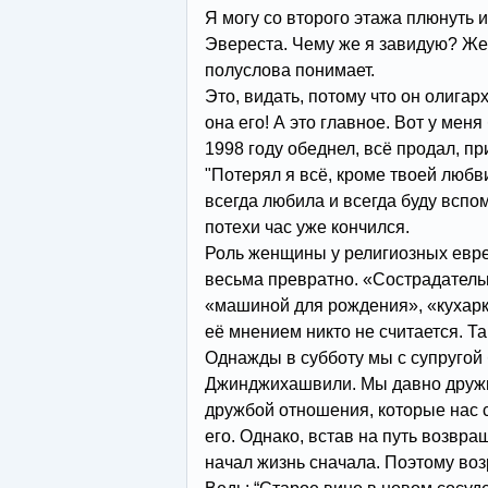
Я могу со второго этажа плюнуть и
Эвереста. Чему же я завидую? Жен
полуслова понимает.
Это, видать, потому что он олигарх
она его! А это главное. Вот у мен
1998 году обеднел, всё продал, пр
"Потерял я всё, кроме твоей любви"
всегда любила и всегда буду вспом
потехи час уже кончился.
Роль женщины у религиозных евр
весьма превратно. «Сострадатель
«машиной для рождения», «кухаркой
её мнением никто не считается. Та
Однажды в субботу мы с супругой
Джинджихашвили. Мы давно дружи
дружбой отношения, которые нас 
его. Однако, встав на путь возвра
начал жизнь сначала. Поэтому воз