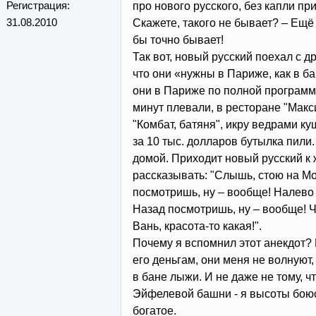
Регистрация:
про нового русского, без капли пр
31.08.2010
Скажете, такого не бывает? – Ещё 
бы точно бывает!
Так вот, новый русский поехал с д
что они «нужны в Париже, как в б
они в Париже по полной программ
минут плевали, в ресторане "Макс
"Комбат, батяня", икру ведрами ку
за 10 тыс. долларов бутылка пили
домой. Приходит новый русский к 
рассказывать: "Слышь, стою на М
посмотришь, ну – вообще! Налево
Назад посмотришь, ну – вообще! Че
Вань, красота-то какая!".
Почему я вспомнил этот анекдот? 
его деньгам, они меня не волнуют, 
в бане лыжи. И не даже не тому, чт
Эйфелевой башни - я высоты боюс
богатое.