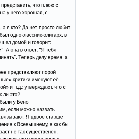
 представить, что плюю с
а у него хорошая, с
, а я кто? Да нет, просто любит
я был одноклассник-олигарх, в
ишел домой и говорит:
. А она в ответ: "Я тебя
инать". Теперь делу время, а
еев представляют порой
ные» критики именуют её
» и т.д.; утверждают, что с
к ли это?
 были у Бено
м, если можно назвать
связывают. Я вдвое старше
щения к Всевышнему, я как бы
раст не так существенен.