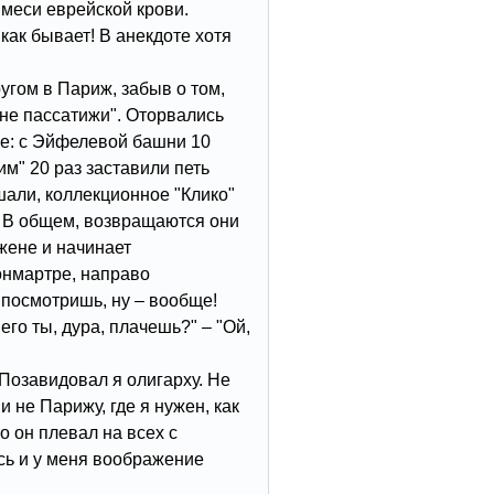
имеси еврейской крови.
как бывает! В анекдоте хотя
ругом в Париж, забыв о том,
ане пассатижи". Оторвались
е: с Эйфелевой башни 10
им" 20 раз заставили петь
шали, коллекционное "Клико"
. В общем, возвращаются они
жене и начинает
онмартре, направо
 посмотришь, ну – вообще!
го ты, дура, плачешь?" – "Ой,
Позавидовал я олигарху. Не
и не Парижу, где я нужен, как
о он плевал на всех с
ь и у меня воображение