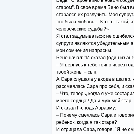
Ведь: “Старое вино в новом сосуд
старом”. В своё время Бено был в
старался их разлучить. Моя супру
это была любовь… Кто ты такой, 
человеческие судьбы?»
Я стал задумываться: не ошибался
супруги являются убедительным ар
мои сомнения напрасны.
Бено начал: "И сказал (один из ан
– Я вернусь к тебе точно через год
твоей жены – сын.
А Сара слушала у входа в шатер, 
рассмеялась Сара про себя, и ска
– Что, теперь, когда я уже состар
моего сердца? Да и муж мой стар.
И сказал Г-сподь Аврааму:
– Почему смеялась Сара и говорил
ребенок, когда я так стара?
И отрицала Сара, говоря, "Я не сме