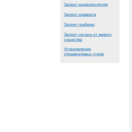
Запрет кровопролития
Запрет разврата
Запрет грабежа
Запрет органа от живого
существа
Установление
справедливых судов