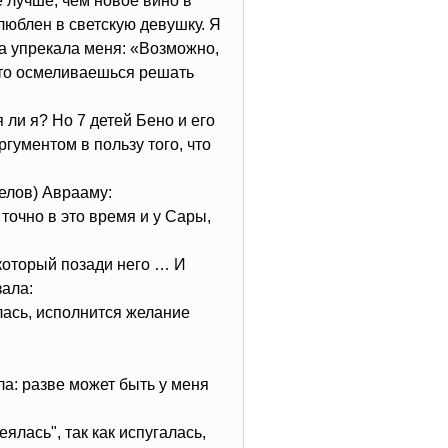
е лучше, чем новое вино в
люблен в светскую девушку. Я
га упрекала меня: «Возможно,
что осмеливаешься решать
 ли я? Но 7 детей Бено и его
гументом в пользу того, что
гелов) Аврааму:
 точно в это время и у Сары,
который позади него … И
зала:
илась, исполнится желание
а: разве может быть у меня
ялась", так как испугалась,