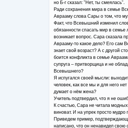
но Б-г сказал: "Нет, ты смеялась".
Ради сохранения мира в семье В
Аврааму слова Сары о том, что му
Факт, что Всевышний изменил сло
обязанности спасать мир в семье 
возникает вопрос. Сара сказала пр
Аврааму-то какое дело? Его сам В
знает свой возраст? А с другой с
боится конфликта в семье Авраама
супруга – притворщица и не облад
Всевышнего?
Я испугался своей мысли: выходит
человек, как все мы и для него нет
думает о нём жена?
Учитель подтвердил, что я не оши
К счастью, Сара не читала модных 
виноват. И на упрек просто мудро
Приведем пример, подтверждающи
написано, что он ненавидел свою с