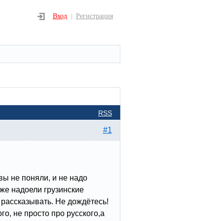
Вход
Регистрация
|
RSS
#1
 вы не поняли, и не надо
уже надоели грузинские
 рассказывать. Не дождётесь!
го, не просто про русского,а