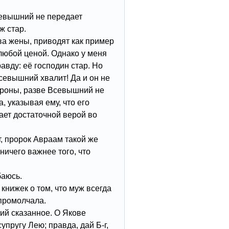
севышний не передает
ж стар.
ва жены, приводят как пример
любой ценой. Однако у меня
авду: её господин стар. Но
севышний хвалит! Да и он не
тороны, разве Всевышний не
, указывая ему, что его
ает достаточной верой во
, пророк Авраам такой же
 ничего важнее того, что
баюсь.
книжек о том, что муж всегда
 промолчала.
й сказанное. О Якове
упругу Лею; правда, дай Б-г,