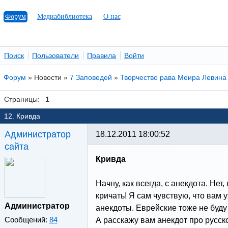
Форум
Медиабиблиотека
О нас
Поиск
Пользователи
Правила
Войти
Форум
»
Новости
»
7 Заповедей
»
Творчество рава Меира Левина
Страницы:
1
12. Кривда
Администратор
18.12.2011 18:00:52
сайта
Кривда
Начну, как всегда, с анекдота. Нет,
кричать! Я сам чувствую, что вам 
Администратор
анекдоты. Еврейские тоже не буду
Сообщений:
84
А расскажу вам анекдот про русско