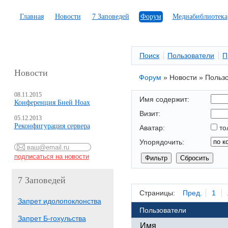
Главная
Новости
7 Заповедей
Форум
Медиабиблиотека
Поиск
Пользователи
П
Новости
Форум
»
Новости
»
Польз
08.11.2015
Имя содержит:
Конференция Бней Ноах
Визит:
05.12.2013
Реконфигурация сервера
Аватар:
то
Упорядочить:
7 Заповедей
Страницы:
Пред.
1
Запрет идолопоклонства
Пользователи
Запрет Б-гохульства
Имя