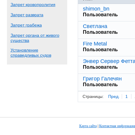
Запрет кровопролития
shimon_bn
Пользователь
Запрет разврата
Запрет грабежа
Светлана
Пользователь
Запрет органа от живого
существа
Fire Metal
Пользователь
Установление
справедливых судов
Энвер Сервер Фетт
Пользователь
Григор Галечян
Пользователь
Страницы:
Пред.
1
Карта сайта
|
Контактная информаци