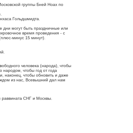
Московской группы Бней Ноах по
.
инхаса Гольдшмидта.
е дни могут быть праздничные или
ировочное время проведения - с
 (плюс-минус 15 минут).
ий.
вободного человека (народа), чтобы
о народом, чтобы год от года
и, наконец, чтобы обновить и даже
аждом из нас, Всевышний дал нам
м раввината СНГ и Москвы.