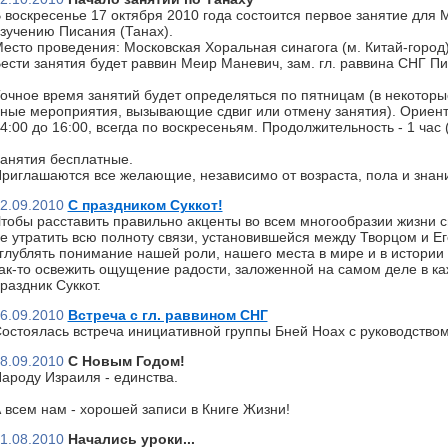
 воскресенье 17 октября 2010 года состоится первое занятие для 
зучению Писания (Танах).
есто проведения: Московская Хоральная синагога (м. Китай-город)
ести занятия будет раввин Меир Маневич, зам. гл. раввина СНГ П
очное время занятий будет определяться по пятницам (в некоторы
ные мероприятия, вызывающие сдвиг или отмену занятия). Ориент
4:00 до 16:00, всегда по воскресеньям. Продолжительность - 1 час
анятия бесплатные.
риглашаются все желающие, независимо от возраста, пола и знан
2.09.2010
С праздником Суккот!
тобы расставить правильно акценты во всем многообразии жизни с
е утратить всю полноту связи, установившейся между Творцом и Ег
глублять понимание нашей роли, нашего места в мире и в истории 
ак-то освежить ощущение радости, заложенной на самом деле в к
раздник Суккот.
6.09.2010
Встреча с гл. раввином СНГ
остоялась встреча инициативной группы Бней Ноах с руководство
8.09.2010
С Новым Годом!
ароду Израиля - единства.
 всем нам - хорошей записи в Книге Жизни!
1.08.2010
Начались уроки...