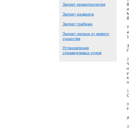
Запрет кровопролития
В
и
М
Запрет разврата
В
Запрет грабежа
Т
и
Запрет органа от живого
1
существа
З
Установление
П
справедливых судов
2
Ч
н
у
к
п
1
С
0
Н
А
3