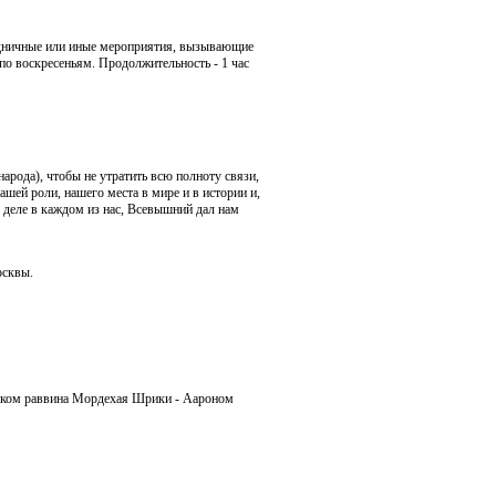
аздничные или иные мероприятия, вызывающие
 по воскресеньям. Продолжительность - 1 час
арода), чтобы не утратить всю полноту связи,
шей роли, нашего места в мире и в истории и,
 деле в каждом из нас, Всевышний дал нам
осквы.
ником раввина Мордехая Шрики - Аароном