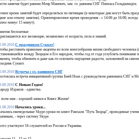
ести занятия будет раввин Меир Маневич, зам. гл. раввина СНГ Пинхаса Гольдшмидта.
очное время занятий будет определяться по пятницам (в некоторые дни могут быть пр
двиг или отмену занятия). Ориентировочное время проведения - с 14:00 до 16:00, всегда
плюс-минус 15 минут).
анятия бесплатные.
риглашаются все желающие, независимо от возраста, пола и знаний.
2.09.2010
С праздником Суккот!
тобы расставить правильно акценты во всем многообразии жизни свободного человека (н
становившейся между Творцом и Его народом, чтобы год от года углублять понимание на
аконец, чтобы обновить и даже как-то освежить ощущение радости, заложенной на самом
раздник Суккот.
6.09.2010
Встреча с гл. раввином СНГ
остоялась встреча инициативной группы Бней Ноах с руководством раввината СНГ и М
8.09.2010
С Новым Годом!
ароду Израиля - единства.
 всем нам - хорошей записи в Книге Жизни!
1.08.2010
Начались уроки...
ачались еженедельные Skype-уроки по книге Рамхаля "Путь Творца", проводимые уче
ипиным, - через систему Skype.
сего участвуют 16 слушателей из России и Украины.
овости 11 - 15 из 15