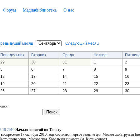
Форум
Медиабиблиотека
О нас
редыдущий месяц
Следующий месяц
Понедельник
Вторник
Среда
Четверг
Пятниц
29
30
31
1
2
5
6
7
8
9
12
13
14
15
16
19
20
21
22
23
26
27
28
29
30
оиск:
2.10.2010
Начало занятий по Танаху
 воскресенье 17 октября 2010 года состоится первое занятие для Московской группы Бн
есто проведения: Московская Хоральная синагога (м. Китай-город).