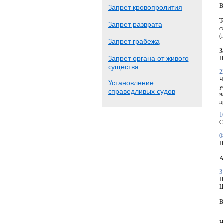
В
Запрет кровопролития
Т
Запрет разврата
с
(
Запрет грабежа
З
Запрет органа от живого
П
существа
2
Ч
Установление
у
справедливых судов
н
п
1
С
0
Н
А
3
Н
Ц
В
Н