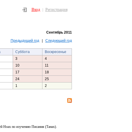
Вход
Регистрация
|
Сентябрь 2011
Предыдущий год
|
Следующий год
а
Суббота
Воскресенье
3
4
10
11
17
18
24
25
1
2
ей Ноах по изучению Писания (Танах).