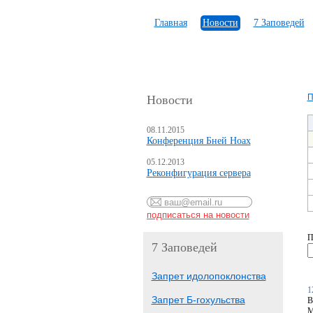
Главная
Новости
7 Заповедей
П
Новости
08.11.2015
Конференция Бней Ноах
05.12.2013
Реконфигурация сервера
П
7 Заповедей
Запрет идолопоклонства
1
Запрет Б-гохульства
В
М