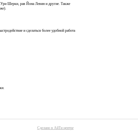
Ури Шерки, рав Йона Левин и другие. Также
же).
ыстродействие и сделаться более удобной работа
ки.
Сделано в АйТи центре