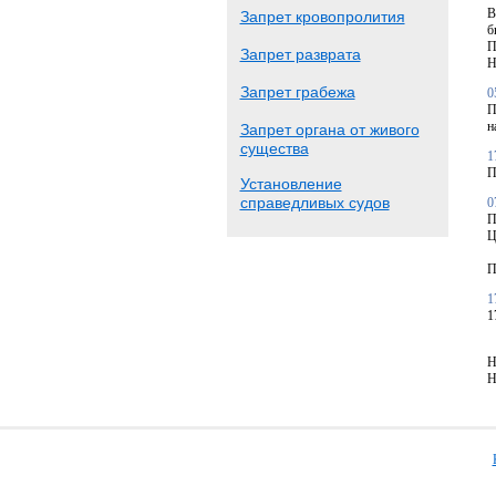
В
Запрет кровопролития
б
П
Запрет разврата
Н
Запрет грабежа
0
П
н
Запрет органа от живого
существа
1
П
Установление
справедливых судов
0
П
Ц
П
1
1
Н
Н