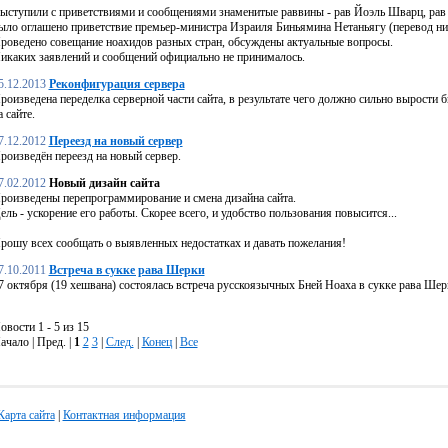
ыступили с приветствиями и сообщениями знаменитые раввины - рав Йоэль Шварц, рав 
ыло оглашено приветствие премьер-министра Израиля Биньямина Нетаньягу (перевод ни
роведено совещание ноахидов разных стран, обсуждены актуальные вопросы.
икаких заявлений и сообщений официально не принималось.
5.12.2013
Реконфигурация сервера
роизведена переделка серверной части сайта, в результате чего должно сильно вырости б
а сайте.
7.12.2012
Переезд на новый сервер
роизведён переезд на новый сервер.
7.02.2012
Новый дизайн сайта
роизведены перепрограммирование и смена дизайна сайта.
ель - ускорение его работы. Скорее всего, и удобство пользования повысится...
рошу всех сообщать о выявленных недостатках и давать пожелания!
7.10.2011
Встреча в сукке рава Шерки
7 октября (19 хешвана) состоялась встреча русскоязычных Бней Ноаха в сукке рава Шер
овости 1 - 5 из 15
ачало | Пред. |
1
2
3
|
След.
|
Конец
|
Все
Карта сайта
|
Контактная информация