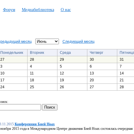
Форум
Медиабиблиотека
О нас
редыдущий месяц
Следующий месяц
Понедельник
Вторник
Среда
Четверг
Пятниц
27
28
29
30
31
3
4
5
6
7
10
11
12
13
14
17
18
19
20
21
24
25
26
27
28
оиск:
8.11.2015
Конференция Бней Ноах
 ноября 2015 года в Международном Центре движения Бней Ноах состоялась очередная