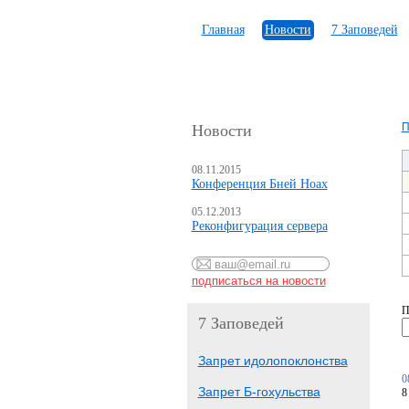
Главная
Новости
7 Заповедей
П
Новости
08.11.2015
Конференция Бней Ноах
05.12.2013
Реконфигурация сервера
П
7 Заповедей
Запрет идолопоклонства
0
Запрет Б-гохульства
8