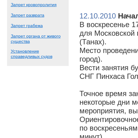
Запрет кровопролития
12.10.2010
Начал
Запрет разврата
В воскресенье 17
Запрет грабежа
для Московской 
Запрет органа от живого
(Танах).
существа
Место проведени
Установление
справедливых судов
город).
Вести занятия б
СНГ Пинхаса Го
Точное время за
некоторые дни м
мероприятия, вы
Ориентировочное 
по воскресеньям
минут).