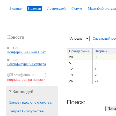
Главная
Новости
7 Заповедей
Форум
Медиабиблиотека
Новости
Следующий ме
08.11.2015
Понедельник
Вторник
Конференция Бней Ноах
29
30
05.12.2013
5
6
Реконфигурация сервера
12
13
19
20
26
27
7 Заповедей
Поиск:
Запрет идолопоклонства
Запрет Б-гохульства