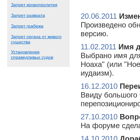
Запрет кровопролития
20.06.2011
Измен
Запрет разврата
Произведено обн
Запрет грабежа
версию.
Запрет органа от живого
существа
11.02.2011
Имя 
Установление
Выбрано имя для
справедливых судов
Ноаха" (или "Но
иудаизм).
16.12.2010
Пере
Ввиду большого 
перепозициониро
27.10.2010
Вопр
На форуме сдела
14.10.2010
Дора