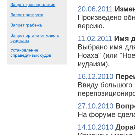
Запрет кровопролития
20.06.2011
Измен
Запрет разврата
Произведено обн
версию.
Запрет грабежа
Запрет органа от живого
11.02.2011
Имя 
существа
Выбрано имя для
Установление
Ноаха" (или "Но
справедливых судов
иудаизм).
16.12.2010
Пере
Ввиду большого 
перепозициониро
27.10.2010
Вопр
На форуме сдела
14.10.2010
Дора