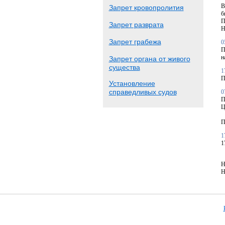
В
Запрет кровопролития
б
П
Запрет разврата
Н
Запрет грабежа
0
П
н
Запрет органа от живого
существа
1
П
Установление
справедливых судов
0
П
Ц
П
1
1
Н
Н