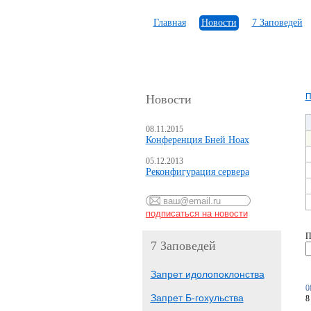
Главная
Новости
7 Заповедей
П
Новости
08.11.2015
Конференция Бней Ноах
05.12.2013
Реконфигурация сервера
П
7 Заповедей
Запрет идолопоклонства
0
Запрет Б-гохульства
8