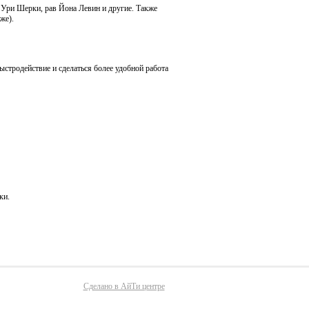
Ури Шерки, рав Йона Левин и другие. Также
же).
ыстродействие и сделаться более удобной работа
ки.
Сделано в АйТи центре