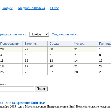
Форум
Медиабиблиотека
О нас
редыдущий месяц
Следующий месяц
Понедельник
Вторник
Среда
Четверг
Пятниц
28
29
30
31
1
4
5
6
7
8
11
12
13
14
15
18
19
20
21
22
25
26
27
28
29
оиск:
8.11.2015
Конференция Бней Ноах
 ноября 2015 года в Международном Центре движения Бней Ноах состоялась очередная