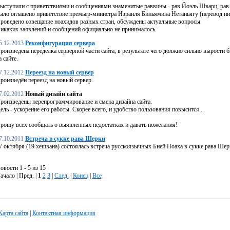
ыступили с приветствиями и сообщениями знаменитые раввины - рав Йоэль Шварц, рав 
ыло оглашено приветствие премьер-министра Израиля Биньямина Нетаньягу (перевод ни
роведено совещание ноахидов разных стран, обсуждены актуальные вопросы.
икаких заявлений и сообщений официально не принималось.
5.12.2013
Реконфигурация сервера
роизведена переделка серверной части сайта, в результате чего должно сильно вырости б
а сайте.
7.12.2012
Переезд на новый сервер
роизведён переезд на новый сервер.
7.02.2012
Новый дизайн сайта
роизведены перепрограммирование и смена дизайна сайта.
ель - ускорение его работы. Скорее всего, и удобство пользования повысится...
рошу всех сообщать о выявленных недостатках и давать пожелания!
7.10.2011
Встреча в сукке рава Шерки
7 октября (19 хешвана) состоялась встреча русскоязычных Бней Ноаха в сукке рава Шер
овости 1 - 5 из 15
ачало | Пред. |
1
2
3
|
След.
|
Конец
|
Все
Карта сайта
|
Контактная информация