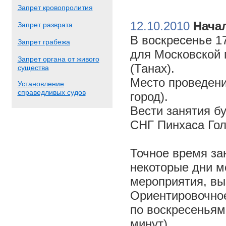
Запрет кровопролития
12.10.2010
Начал
Запрет разврата
В воскресенье 17
Запрет грабежа
для Московской 
Запрет органа от живого
(Танах).
существа
Место проведени
Установление
справедливых судов
город).
Вести занятия б
СНГ Пинхаса Го
Точное время за
некоторые дни м
мероприятия, вы
Ориентировочное 
по воскресеньям
минут).