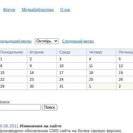
Форум
Медиабиблиотека
О нас
редыдущий месяц
Следующий месяц
Понедельник
Вторник
Среда
Четверг
Пятниц
1
2
3
4
5
8
9
10
11
12
15
16
17
18
19
22
23
24
25
26
29
30
31
1
2
оиск:
0.06.2011
Изменения на сайте
роизведено обновление CMS сайта на более свежую версию.