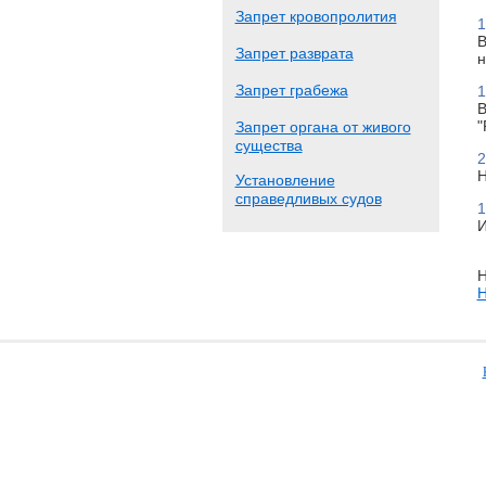
Запрет кровопролития
1
В
Запрет разврата
н
Запрет грабежа
1
В
"
Запрет органа от живого
существа
2
Н
Установление
справедливых судов
1
И
Н
Н