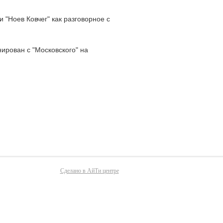
 "Ноев Ковчег" как разговорное с
ирован с "Московского" на
Сделано в АйТи центре