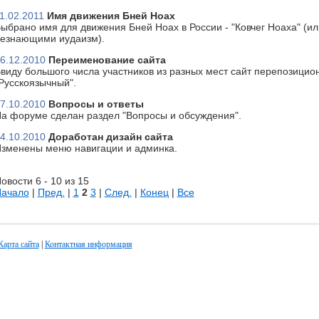
1.02.2011
Имя движения Бней Ноах
ыбрано имя для движения Бней Ноах в России - "Ковчег Ноаха" (или
езнающими иудаизм).
6.12.2010
Переименование сайта
виду большого числа участников из разных мест сайт перепозицион
Русскоязычный".
7.10.2010
Вопросы и ответы
а форуме сделан раздел "Вопросы и обсуждения".
4.10.2010
Доработан дизайн сайта
зменены меню навигации и админка.
овости 6 - 10 из 15
ачало
|
Пред.
|
1
2
3
|
След.
|
Конец
|
Все
Карта сайта
|
Контактная информация