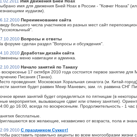
1.02.2011
Имя движения Бней Ноах
ыбрано имя для движения Бней Ноах в России - "Ковчег Ноаха" (или
езнающими иудаизм).
6.12.2010
Переименование сайта
виду большого числа участников из разных мест сайт перепозицион
Русскоязычный".
7.10.2010
Вопросы и ответы
а форуме сделан раздел "Вопросы и обсуждения".
4.10.2010
Доработан дизайн сайта
зменены меню навигации и админка.
2.10.2010
Начало занятий по Танаху
 воскресенье 17 октября 2010 года состоится первое занятие для 
зучению Писания (Танах).
есто проведения: Московская Хоральная синагога (м. Китай-город)
ести занятия будет раввин Меир Маневич, зам. гл. раввина СНГ П
очное время занятий будет определяться по пятницам (в некоторы
ные мероприятия, вызывающие сдвиг или отмену занятия). Ориент
4:00 до 16:00, всегда по воскресеньям. Продолжительность - 1 час
анятия бесплатные.
риглашаются все желающие, независимо от возраста, пола и знан
2.09.2010
С праздником Суккот!
тобы расставить правильно акценты во всем многообразии жизни с