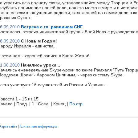
е утратить всю полноту связи, установившейся между Творцом и Ег
глублять понимание нашей роли, нашего места в мире и в истории 
ак-то освежить ощущение радости, заложенной на самом деле в к
раздник Суккот.
6.09.2010
Встреча с гл. раввином СНГ
остоялась встреча инициативной группы Бней Ноах с руководство
8.09.2010
С Новым Годом!
ароду Израиля - единства.
 всем нам - хорошей записи в Книге Жизни!
1.08.2010
Начались уроки...
ачались еженедельные Skype-уроки по книге Рамхаля "Путь Творц
ордехая Шрики - Аароном Ципиным, - через систему Skype.
сего участвуют 16 слушателей из России и Украины.
овости 1 - 15 из 15
ачало | Пред. |
1
| След. | Конец
|
По стр.
Карта сайта
|
Контактная информация