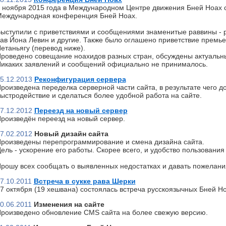
 ноября 2015 года в Международном Центре движения Бней Ноах 
еждународная конференция Бней Ноах.
ыступили с приветствиями и сообщениями знаменитые раввины - р
ав Йона Левин и другие. Также было оглашено приветствие премь
етаньягу (перевод ниже).
роведено совещание ноахидов разных стран, обсуждены актуальн
икаких заявлений и сообщений официально не принималось.
5.12.2013
Реконфигурация сервера
роизведена переделка серверной части сайта, в результате чего д
ыстродействие и сделаться более удобной работа на сайте.
7.12.2012
Переезд на новый сервер
роизведён переезд на новый сервер.
7.02.2012
Новый дизайн сайта
роизведены перепрограммирование и смена дизайна сайта.
ель - ускорение его работы. Скорее всего, и удобство пользования 
рошу всех сообщать о выявленных недостатках и давать пожелани
7.10.2011
Встреча в сукке рава Шерки
7 октября (19 хешвана) состоялась встреча русскоязычных Бней Но
0.06.2011
Изменения на сайте
роизведено обновление CMS сайта на более свежую версию.