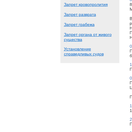
Запрет кровопролития
8
М
Запрет разврата
В
р
Запрет грабежа
Н
П
Запрет органа от живого
Н
существа
0
Установление
П
справедливых судов
б
1
П
0
П
Ц
П
1
1
2
П