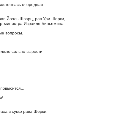
состоялась очередная
ав Йоэль Шварц, рав Ури Шерки,
ер-министра Израиля Биньямина
ые вопросы.
олжно сильно вырости
повысится...
я!
аха в сукке рава Шерки.