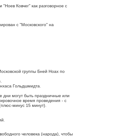
 "Ноев Ковчег" как разговорное с
ирован с "Московского" на
Московской группы Бней Ноах по
.
инхаса Гольдшмидта.
е дни могут быть праздничные или
ировочное время проведения - с
 (плюс-минус 15 минут).
ий.
вободного человека (народа), чтобы