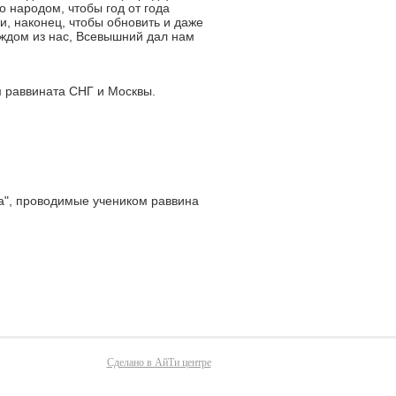
о народом, чтобы год от года
и, наконец, чтобы обновить и даже
аждом из нас, Всевышний дал нам
м раввината СНГ и Москвы.
а", проводимые учеником раввина
Сделано в АйТи центре