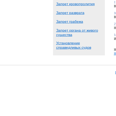
1
Запрет кровопролития
В
Запрет разврата
1
В
Запрет грабежа
2
Н
Запрет органа от живого
существа
1
И
Установление
справедливых судов
Н
Н