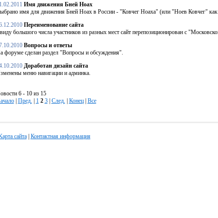
1.02.2011
Имя движения Бней Ноах
ыбрано имя для движения Бней Ноах в России - "Ковчег Ноаха" (или "Ноев Ковчег" как
6.12.2010
Переименование сайта
виду большого числа участников из разных мест сайт перепозиционирован с "Московско
7.10.2010
Вопросы и ответы
а форуме сделан раздел "Вопросы и обсуждения".
4.10.2010
Доработан дизайн сайта
зменены меню навигации и админка.
овости 6 - 10 из 15
ачало
|
Пред.
|
1
2
3
|
След.
|
Конец
|
Все
Карта сайта
|
Контактная информация