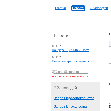
Главная
Новости
7 Заповедей
П
Новости
08.11.2015
Конференция Бней Ноах
05.12.2013
Реконфигурация сервера
П
7 Заповедей
Запрет идолопоклонства
2
Запрет Б-гохульства
П