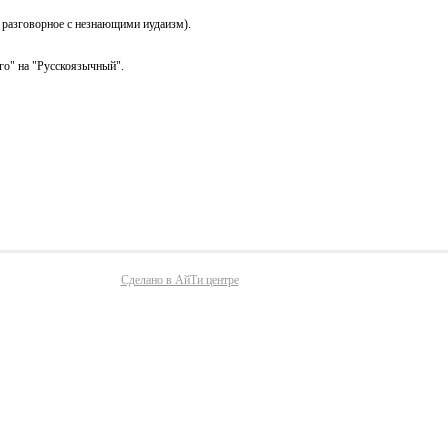
 разговорное с незнающими иудаизм).
го" на "Русскоязычный".
Сделано в АйТи центре