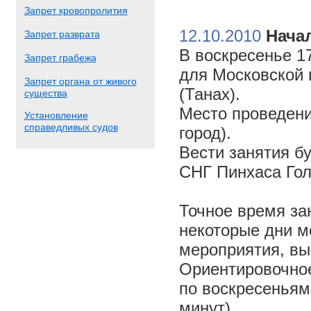
Запрет кровопролития
12.10.2010
Начал
Запрет разврата
В воскресенье 17
Запрет грабежа
для Московской 
Запрет органа от живого
(Танах).
существа
Место проведени
Установление
справедливых судов
город).
Вести занятия б
СНГ Пинхаса Го
Точное время за
некоторые дни м
мероприятия, вы
Ориентировочное 
по воскресеньям
минут).