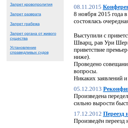
Запрет кровопролития
08.11.2015
Конфере
8 ноября 2015 года
Запрет разврата
состоялась очередн
Запрет грабежа
Запрет органа от живого
Выступили с приветс
существа
Шварц, рав Ури Шерк
Установление
приветствие премьер
справедливых судов
ниже).
Проведено совещание
вопросы.
Никаких заявлений и
05.12.2013
Реконфи
Произведена переделк
сильно вырости быстр
17.12.2012
Переезд 
Произведён переезд 