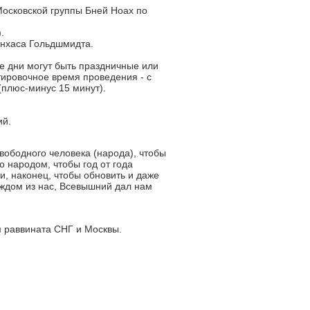
Московской группы Бней Ноах по
.
инхаса Гольдшмидта.
е дни могут быть праздничные или
ировочное время проведения - с
 (плюс-минус 15 минут).
ий.
вободного человека (народа), чтобы
о народом, чтобы год от года
и, наконец, чтобы обновить и даже
аждом из нас, Всевышний дал нам
м раввината СНГ и Москвы.