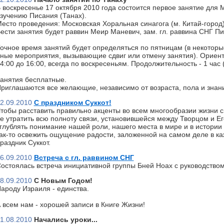
 воскресенье 17 октября 2010 года состоится первое занятие для 
зучению Писания (Танах).
есто проведения: Московская Хоральная синагога (м. Китай-город)
ести занятия будет раввин Меир Маневич, зам. гл. раввина СНГ П
очное время занятий будет определяться по пятницам (в некоторы
ные мероприятия, вызывающие сдвиг или отмену занятия). Ориент
4:00 до 16:00, всегда по воскресеньям. Продолжительность - 1 час
анятия бесплатные.
риглашаются все желающие, независимо от возраста, пола и знан
2.09.2010
С праздником Суккот!
тобы расставить правильно акценты во всем многообразии жизни с
е утратить всю полноту связи, установившейся между Творцом и Ег
глублять понимание нашей роли, нашего места в мире и в истории 
ак-то освежить ощущение радости, заложенной на самом деле в к
раздник Суккот.
6.09.2010
Встреча с гл. раввином СНГ
остоялась встреча инициативной группы Бней Ноах с руководство
8.09.2010
С Новым Годом!
ароду Израиля - единства.
 всем нам - хорошей записи в Книге Жизни!
1.08.2010
Начались уроки...