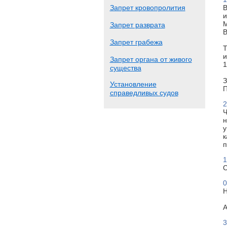
Запрет кровопролития
В
и
М
Запрет разврата
В
Запрет грабежа
Т
и
Запрет органа от живого
1
существа
З
Установление
П
справедливых судов
2
Ч
н
у
к
п
1
С
0
Н
А
3