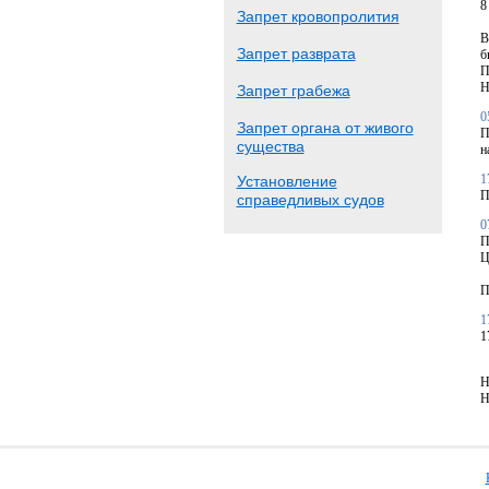
8
Запрет кровопролития
В
Запрет разврата
б
П
Н
Запрет грабежа
0
Запрет органа от живого
П
существа
н
1
Установление
П
справедливых судов
0
П
Ц
П
1
1
Н
Н