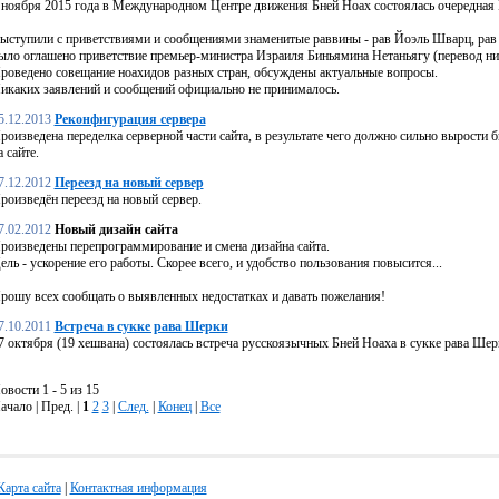
 ноября 2015 года в Международном Центре движения Бней Ноах состоялась очередная
ыступили с приветствиями и сообщениями знаменитые раввины - рав Йоэль Шварц, рав 
ыло оглашено приветствие премьер-министра Израиля Биньямина Нетаньягу (перевод ни
роведено совещание ноахидов разных стран, обсуждены актуальные вопросы.
икаких заявлений и сообщений официально не принималось.
5.12.2013
Реконфигурация сервера
роизведена переделка серверной части сайта, в результате чего должно сильно вырости б
а сайте.
7.12.2012
Переезд на новый сервер
роизведён переезд на новый сервер.
7.02.2012
Новый дизайн сайта
роизведены перепрограммирование и смена дизайна сайта.
ель - ускорение его работы. Скорее всего, и удобство пользования повысится...
рошу всех сообщать о выявленных недостатках и давать пожелания!
7.10.2011
Встреча в сукке рава Шерки
7 октября (19 хешвана) состоялась встреча русскоязычных Бней Ноаха в сукке рава Шер
овости 1 - 5 из 15
ачало | Пред. |
1
2
3
|
След.
|
Конец
|
Все
Карта сайта
|
Контактная информация