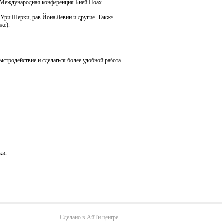
 Международная конференция Бней Ноах.
Ури Шерки, рав Йона Левин и другие. Также
же).
ыстродействие и сделаться более удобной работа
ки.
Сделано в АйТи центре