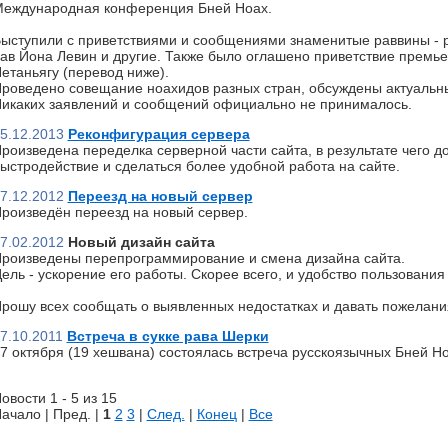
еждународная конференция Бней Ноах.
ыступили с приветствиями и сообщениями знаменитые раввины - р
ав Йона Левин и другие. Также было оглашено приветствие премь
етаньягу (перевод ниже).
роведено совещание ноахидов разных стран, обсуждены актуальн
икаких заявлений и сообщений официально не принималось.
5.12.2013
Реконфигурация сервера
роизведена переделка серверной части сайта, в результате чего д
ыстродействие и сделаться более удобной работа на сайте.
7.12.2012
Переезд на новый сервер
роизведён переезд на новый сервер.
7.02.2012
Новый дизайн сайта
роизведены перепрограммирование и смена дизайна сайта.
ель - ускорение его работы. Скорее всего, и удобство пользования 
рошу всех сообщать о выявленных недостатках и давать пожелани
7.10.2011
Встреча в сукке рава Шерки
7 октября (19 хешвана) состоялась встреча русскоязычных Бней Но
овости 1 - 5 из 15
ачало | Пред. |
1
2
3
|
След.
|
Конец
|
Все