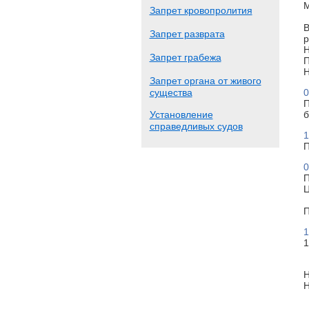
М
Запрет кровопролития
В
Запрет разврата
р
Н
Запрет грабежа
П
Н
Запрет органа от живого
существа
0
П
Установление
б
справедливых судов
1
П
0
П
Ц
П
1
1
Н
Н