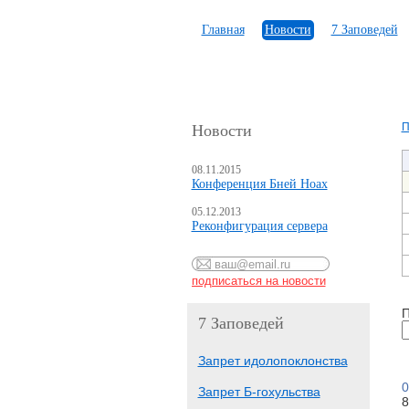
Главная
Новости
7 Заповедей
П
Новости
08.11.2015
Конференция Бней Ноах
05.12.2013
Реконфигурация сервера
П
7 Заповедей
Запрет идолопоклонства
0
Запрет Б-гохульства
8