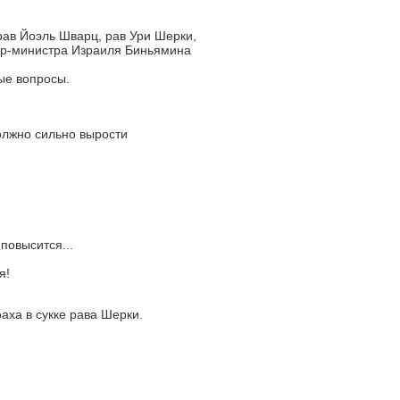
ав Йоэль Шварц, рав Ури Шерки,
ер-министра Израиля Биньямина
ые вопросы.
олжно сильно вырости
повысится...
я!
аха в сукке рава Шерки.