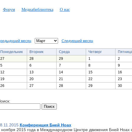
Форум
Медиабиблиотека
О нас
редыдущий месяц
Следующий месяц
Понедельник
Вторник
Среда
Четверг
Пятниц
27
28
29
1
2
5
6
7
8
9
12
13
14
15
16
19
20
21
22
23
26
27
28
29
30
оиск:
8.11.2015
Конференция Бней Ноах
 ноября 2015 года в Международном Центре движения Бней Ноах 