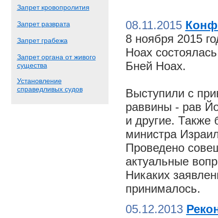
Запрет кровопролития
08.11.2015
Конф
Запрет разврата
8 ноября 2015 г
Запрет грабежа
Ноах состоялас
Запрет органа от живого
Бней Ноах.
существа
Установление
справедливых судов
Выступили с пр
раввины - рав Й
и другие. Также
министра Израил
Проведено совещ
актуальные вопр
Никаких заявлен
принималось.
05.12.2013
Реко