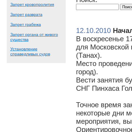
Запрет кровопролития
Запрет разврата
Запрет грабежа
12.10.2010
Начал
Запрет органа от живого
В воскресенье 17
существа
для Московской 
Установление
(Танах).
справедливых судов
Место проведени
город).
Вести занятия б
СНГ Пинхаса Го
Точное время за
некоторые дни м
мероприятия, вы
Ориентировочное 