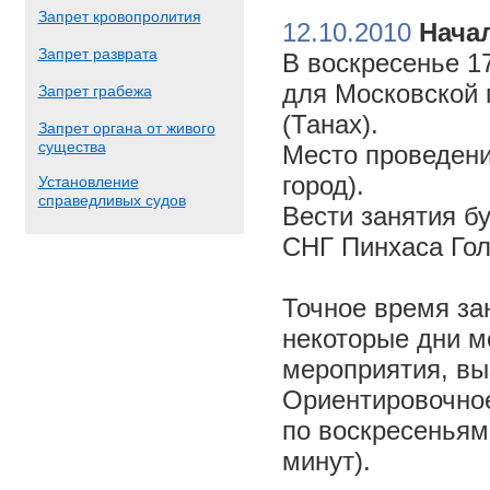
Запрет кровопролития
12.10.2010
Начал
Запрет разврата
В воскресенье 17
для Московской 
Запрет грабежа
(Танах).
Запрет органа от живого
существа
Место проведени
город).
Установление
справедливых судов
Вести занятия б
СНГ Пинхаса Го
Точное время за
некоторые дни м
мероприятия, вы
Ориентировочное 
по воскресеньям
минут).