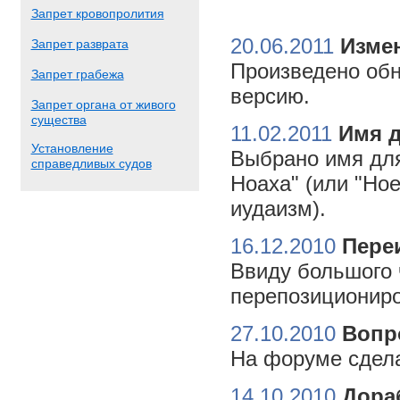
Запрет кровопролития
20.06.2011
Измен
Запрет разврата
Произведено обн
Запрет грабежа
версию.
Запрет органа от живого
существа
11.02.2011
Имя 
Установление
Выбрано имя для
справедливых судов
Ноаха" (или "Но
иудаизм).
16.12.2010
Пере
Ввиду большого 
перепозициониро
27.10.2010
Вопр
На форуме сдела
14.10.2010
Дора