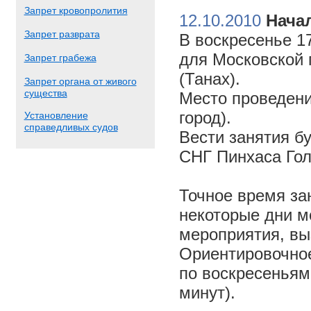
Запрет кровопролития
12.10.2010
Начал
Запрет разврата
В воскресенье 17
для Московской 
Запрет грабежа
(Танах).
Запрет органа от живого
существа
Место проведени
город).
Установление
справедливых судов
Вести занятия б
СНГ Пинхаса Го
Точное время за
некоторые дни м
мероприятия, вы
Ориентировочное 
по воскресеньям
минут).