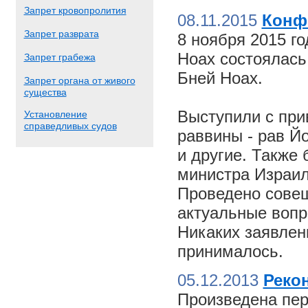
Запрет кровопролития
08.11.2015
Конф
Запрет разврата
8 ноября 2015 г
Ноах состоялас
Запрет грабежа
Бней Ноах.
Запрет органа от живого
существа
Выступили с пр
Установление
справедливых судов
раввины - рав Й
и другие. Также
министра Израил
Проведено совещ
актуальные вопр
Никаких заявлен
принималось.
05.12.2013
Реко
Произведена пер