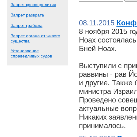
Запрет кровопролития
Запрет разврата
08.11.2015
Конф
Запрет грабежа
8 ноября 2015 г
Запрет органа от живого
Ноах состоялас
существа
Бней Ноах.
Установление
справедливых судов
Выступили с пр
раввины - рав Й
и другие. Также
министра Израил
Проведено совещ
актуальные вопр
Никаких заявлен
принималось.