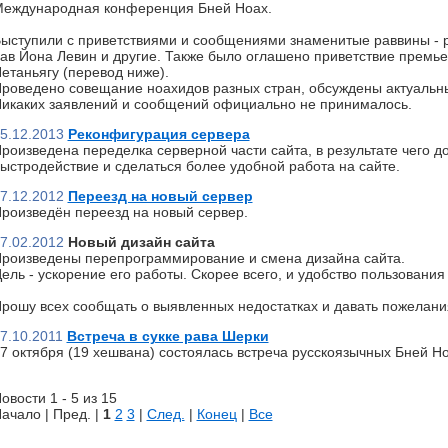
еждународная конференция Бней Ноах.
ыступили с приветствиями и сообщениями знаменитые раввины - р
ав Йона Левин и другие. Также было оглашено приветствие премь
етаньягу (перевод ниже).
роведено совещание ноахидов разных стран, обсуждены актуальн
икаких заявлений и сообщений официально не принималось.
5.12.2013
Реконфигурация сервера
роизведена переделка серверной части сайта, в результате чего д
ыстродействие и сделаться более удобной работа на сайте.
7.12.2012
Переезд на новый сервер
роизведён переезд на новый сервер.
7.02.2012
Новый дизайн сайта
роизведены перепрограммирование и смена дизайна сайта.
ель - ускорение его работы. Скорее всего, и удобство пользования 
рошу всех сообщать о выявленных недостатках и давать пожелани
7.10.2011
Встреча в сукке рава Шерки
7 октября (19 хешвана) состоялась встреча русскоязычных Бней Но
овости 1 - 5 из 15
ачало | Пред. |
1
2
3
|
След.
|
Конец
|
Все