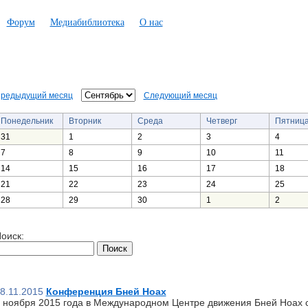
Форум
Медиабиблиотека
О нас
редыдущий месяц
Следующий месяц
Понедельник
Вторник
Среда
Четверг
Пятниц
31
1
2
3
4
7
8
9
10
11
14
15
16
17
18
21
22
23
24
25
28
29
30
1
2
оиск:
8.11.2015
Конференция Бней Ноах
 ноября 2015 года в Международном Центре движения Бней Ноах 