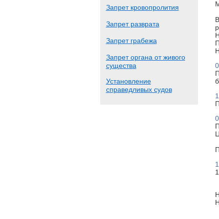
М
Запрет кровопролития
В
Запрет разврата
р
Н
Запрет грабежа
П
Н
Запрет органа от живого
существа
0
П
Установление
б
справедливых судов
1
П
0
П
Ц
П
1
1
Н
Н