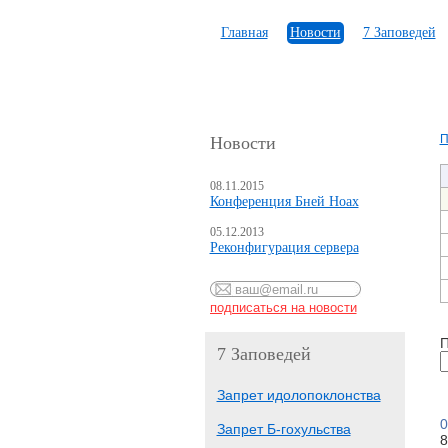
Главная
Новости
7 Заповедей
П
Новости
08.11.2015
Конференция Бней Ноах
05.12.2013
Реконфигурация сервера
П
7 Заповедей
Запрет идолопоклонства
0
Запрет Б-гохульства
8