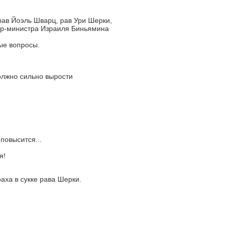
ав Йоэль Шварц, рав Ури Шерки,
ер-министра Израиля Биньямина
ые вопросы.
олжно сильно вырости
повысится...
я!
аха в сукке рава Шерки.