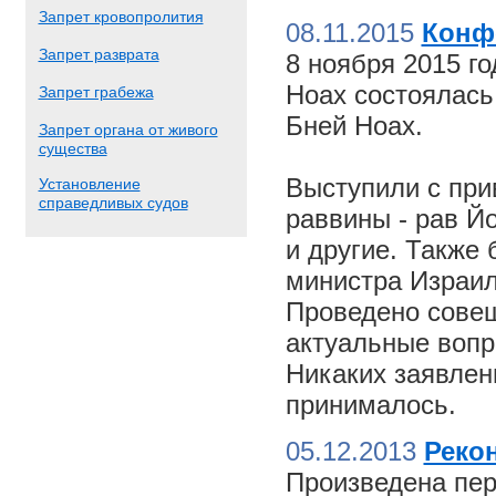
Запрет кровопролития
08.11.2015
Конф
Запрет разврата
8 ноября 2015 г
Ноах состоялас
Запрет грабежа
Бней Ноах.
Запрет органа от живого
существа
Выступили с пр
Установление
справедливых судов
раввины - рав Й
и другие. Также
министра Израил
Проведено совещ
актуальные вопр
Никаких заявлен
принималось.
05.12.2013
Реко
Произведена пер