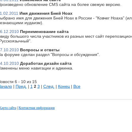
роизведено обновление CMS сайта на более свежую версию.
1.02.2011
Имя движения Бней Ноах
ыбрано имя для движения Бней Ноах в России - "Ковчег Ноаха" (или
езнающими иудаизм).
6.12.2010
Переименование сайта
виду большого числа участников из разных мест сайт перепозицион
Русскоязычный".
7.10.2010
Вопросы и ответы
а форуме сделан раздел "Вопросы и обсуждения".
4.10.2010
Доработан дизайн сайта
зменены меню навигации и админка.
овости 6 - 10 из 15
ачало
|
Пред.
|
1
2
3
|
След.
|
Конец
|
Все
Карта сайта
|
Контактная информация