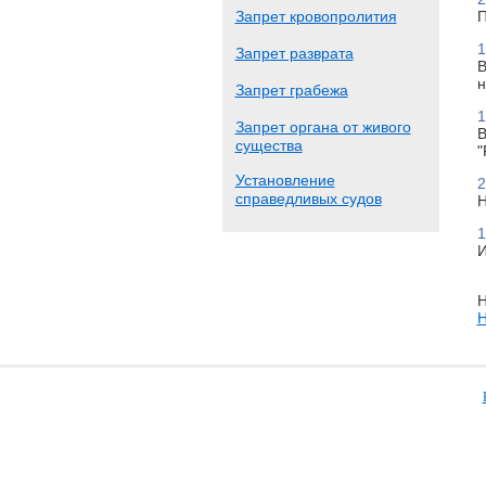
Запрет кровопролития
П
1
Запрет разврата
В
н
Запрет грабежа
1
Запрет органа от живого
В
существа
"
Установление
2
справедливых судов
Н
1
И
Н
Н