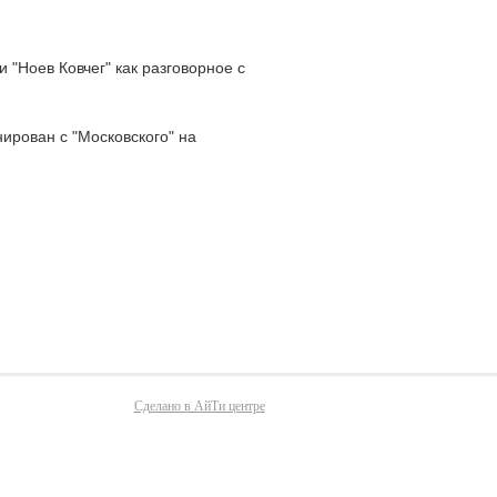
 "Ноев Ковчег" как разговорное с
ирован с "Московского" на
Сделано в АйТи центре