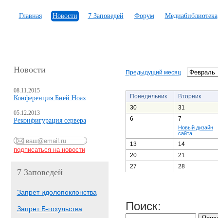
Главная
Новости
7 Заповедей
Форум
Медиабиблиотека
Новости
Предыдущий месяц
08.11.2015
Понедельник
Вторник
Конференция Бней Ноах
30
31
05.12.2013
6
7
Реконфигурация сервера
Новый дизайн
сайта
13
14
20
21
27
28
7 Заповедей
Запрет идолопоклонства
Поиск:
Запрет Б-гохульства