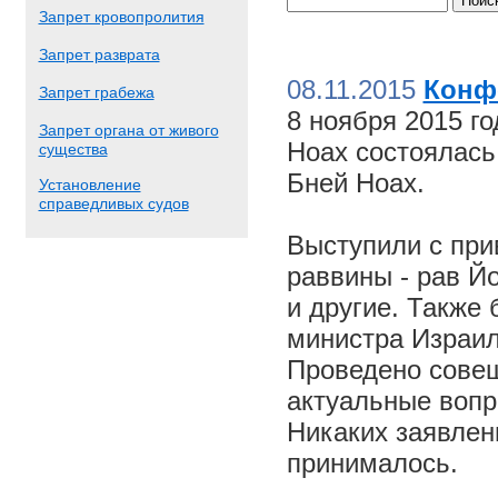
Запрет кровопролития
Запрет разврата
08.11.2015
Конф
Запрет грабежа
8 ноября 2015 г
Запрет органа от живого
Ноах состоялас
существа
Бней Ноах.
Установление
справедливых судов
Выступили с пр
раввины - рав Й
и другие. Также
министра Израил
Проведено совещ
актуальные вопр
Никаких заявлен
принималось.