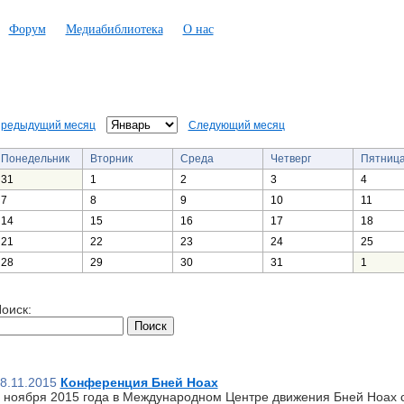
Форум
Медиабиблиотека
О нас
редыдущий месяц
Следующий месяц
Понедельник
Вторник
Среда
Четверг
Пятниц
31
1
2
3
4
7
8
9
10
11
14
15
16
17
18
21
22
23
24
25
28
29
30
31
1
оиск:
8.11.2015
Конференция Бней Ноах
 ноября 2015 года в Международном Центре движения Бней Ноах 