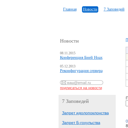
Главная
Новости
7 Заповедей
П
Новости
08.11.2015
Конференция Бней Ноах
05.12.2013
Реконфигурация сервера
П
7 Заповедей
Запрет идолопоклонства
0
Запрет Б-гохульства
8