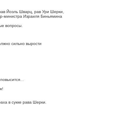
ав Йоэль Шварц, рав Ури Шерки,
ер-министра Израиля Биньямина
ые вопросы.
олжно сильно вырости
повысится...
я!
аха в сукке рава Шерки.