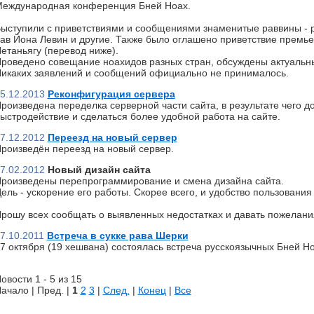
еждународная конференция Бней Ноах.
ыступили с приветствиями и сообщениями знаменитые раввины - р
ав Йона Левин и другие. Также было оглашено приветствие премь
етаньягу (перевод ниже).
роведено совещание ноахидов разных стран, обсуждены актуальн
икаких заявлений и сообщений официально не принималось.
5.12.2013
Реконфигурация сервера
роизведена переделка серверной части сайта, в результате чего д
ыстродействие и сделаться более удобной работа на сайте.
7.12.2012
Переезд на новый сервер
роизведён переезд на новый сервер.
7.02.2012
Новый дизайн сайта
роизведены перепрограммирование и смена дизайна сайта.
ель - ускорение его работы. Скорее всего, и удобство пользования 
рошу всех сообщать о выявленных недостатках и давать пожелани
7.10.2011
Встреча в сукке рава Шерки
7 октября (19 хешвана) состоялась встреча русскоязычных Бней Но
овости 1 - 5 из 15
ачало | Пред. |
1
2
3
|
След.
|
Конец
|
Все