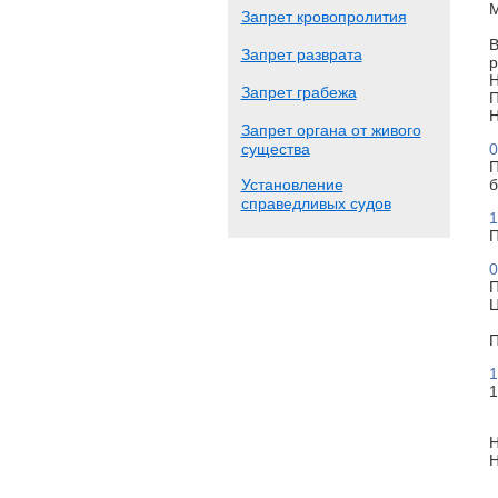
М
Запрет кровопролития
В
Запрет разврата
р
Н
Запрет грабежа
П
Н
Запрет органа от живого
существа
0
П
Установление
б
справедливых судов
1
П
0
П
Ц
П
1
1
Н
Н