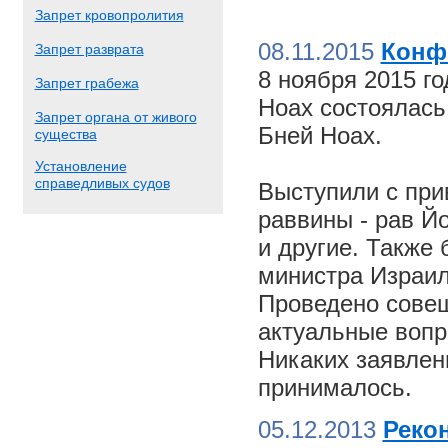
Запрет кровопролития
08.11.2015
Конф
Запрет разврата
8 ноября 2015 г
Запрет грабежа
Ноах состоялас
Запрет органа от живого
Бней Ноах.
существа
Установление
справедливых судов
Выступили с пр
раввины - рав Й
и другие. Также
министра Израил
Проведено совещ
актуальные вопр
Никаких заявлен
принималось.
05.12.2013
Реко