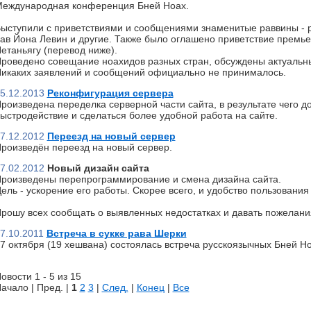
еждународная конференция Бней Ноах.
ыступили с приветствиями и сообщениями знаменитые раввины - р
ав Йона Левин и другие. Также было оглашено приветствие премь
етаньягу (перевод ниже).
роведено совещание ноахидов разных стран, обсуждены актуальн
икаких заявлений и сообщений официально не принималось.
5.12.2013
Реконфигурация сервера
роизведена переделка серверной части сайта, в результате чего д
ыстродействие и сделаться более удобной работа на сайте.
7.12.2012
Переезд на новый сервер
роизведён переезд на новый сервер.
7.02.2012
Новый дизайн сайта
роизведены перепрограммирование и смена дизайна сайта.
ель - ускорение его работы. Скорее всего, и удобство пользования 
рошу всех сообщать о выявленных недостатках и давать пожелани
7.10.2011
Встреча в сукке рава Шерки
7 октября (19 хешвана) состоялась встреча русскоязычных Бней Но
овости 1 - 5 из 15
ачало | Пред. |
1
2
3
|
След.
|
Конец
|
Все