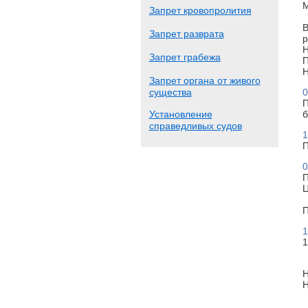
М
Запрет кровопролития
В
Запрет разврата
р
Н
Запрет грабежа
П
Н
Запрет органа от живого
существа
0
П
Установление
б
справедливых судов
1
П
0
П
Ц
П
1
1
Н
Н