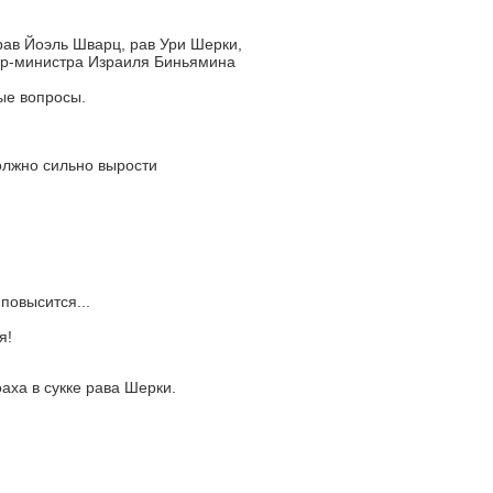
ав Йоэль Шварц, рав Ури Шерки,
ер-министра Израиля Биньямина
ые вопросы.
олжно сильно вырости
повысится...
я!
аха в сукке рава Шерки.