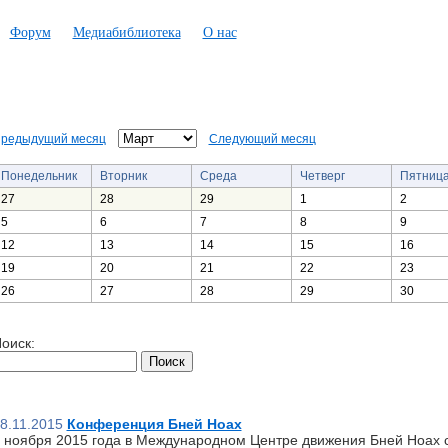
Форум
Медиабиблиотека
О нас
редыдущий месяц
Следующий месяц
Понедельник
Вторник
Среда
Четверг
Пятниц
27
28
29
1
2
5
6
7
8
9
12
13
14
15
16
19
20
21
22
23
26
27
28
29
30
оиск:
8.11.2015
Конференция Бней Ноах
 ноября 2015 года в Международном Центре движения Бней Ноах 