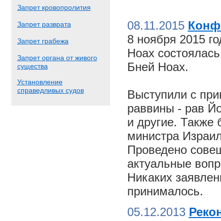
Запрет кровопролития
08.11.2015
Конф
Запрет разврата
8 ноября 2015 г
Запрет грабежа
Ноах состоялас
Запрет органа от живого
Бней Ноах.
существа
Установление
справедливых судов
Выступили с пр
раввины - рав Й
и другие. Также
министра Израил
Проведено совещ
актуальные вопр
Никаких заявлен
принималось.
05.12.2013
Реко