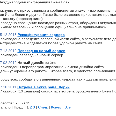
еждународная конференция Бней Ноах.
ыступили с приветствиями и сообщениями знаменитые раввины - р
ав Йона Левин и другие. Также было оглашено приветствие премь
етаньягу (перевод ниже).
роведено совещание ноахидов разных стран, обсуждены актуальн
икаких заявлений и сообщений официально не принималось.
5.12.2013
Реконфигурация сервера
роизведена переделка серверной части сайта, в результате чего д
ыстродействие и сделаться более удобной работа на сайте.
7.12.2012
Переезд на новый сервер
роизведён переезд на новый сервер.
7.02.2012
Новый дизайн сайта
роизведены перепрограммирование и смена дизайна сайта.
ель - ускорение его работы. Скорее всего, и удобство пользования 
рошу всех сообщать о выявленных недостатках и давать пожелани
7.10.2011
Встреча в сукке рава Шерки
7 октября (19 хешвана) состоялась встреча русскоязычных Бней Но
овости 1 - 5 из 15
ачало | Пред. |
1
2
3
|
След.
|
Конец
|
Все