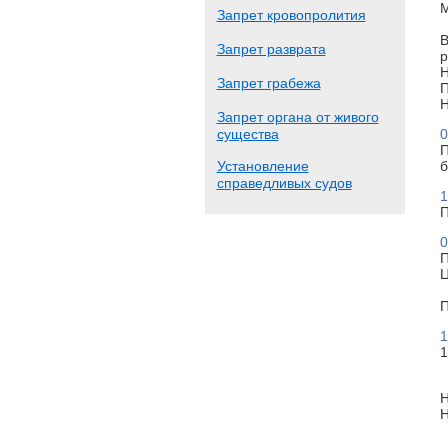
М
Запрет кровопролития
В
Запрет разврата
р
Н
Запрет грабежа
П
Н
Запрет органа от живого
существа
0
П
Установление
б
справедливых судов
1
П
0
П
Ц
П
1
1
Н
Н