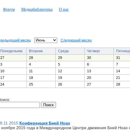
Форум
Медиабиблиотека
О нас
редыдущий месяц
Следующий месяц
Понедельник
Вторник
Среда
Четверг
Пятниц
27
28
29
30
31
3
4
5
6
7
10
11
12
13
14
17
18
19
20
21
24
25
26
27
28
оиск:
8.11.2015
Конференция Бней Ноах
 ноября 2015 года в Международном Центре движения Бней Ноах 