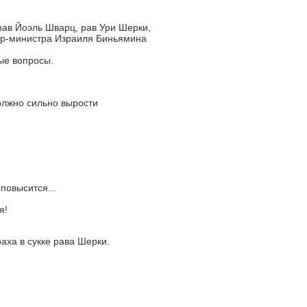
ав Йоэль Шварц, рав Ури Шерки,
ер-министра Израиля Биньямина
ые вопросы.
олжно сильно вырости
повысится...
я!
аха в сукке рава Шерки.