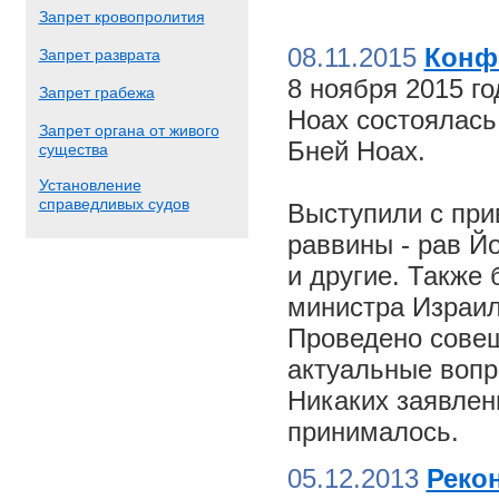
Запрет кровопролития
08.11.2015
Конф
Запрет разврата
8 ноября 2015 г
Запрет грабежа
Ноах состоялас
Запрет органа от живого
Бней Ноах.
существа
Установление
справедливых судов
Выступили с пр
раввины - рав Й
и другие. Также
министра Израил
Проведено совещ
актуальные вопр
Никаких заявлен
принималось.
05.12.2013
Реко