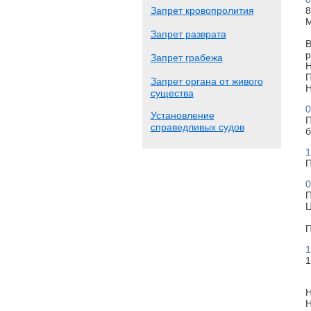
Запрет кровопролития
8
М
Запрет разврата
В
р
Запрет грабежа
Н
П
Запрет органа от живого
Н
существа
0
Установление
П
справедливых судов
б
1
П
0
П
Ц
П
1
1
Н
Н