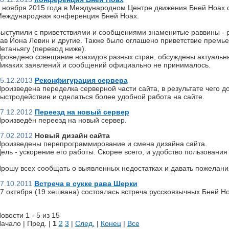
 ноября 2015 года в Международном Центре движения Бней Ноах 
еждународная конференция Бней Ноах.
ыступили с приветствиями и сообщениями знаменитые раввины - р
ав Йона Левин и другие. Также было оглашено приветствие премь
етаньягу (перевод ниже).
роведено совещание ноахидов разных стран, обсуждены актуальн
икаких заявлений и сообщений официально не принималось.
5.12.2013
Реконфигурация сервера
роизведена переделка серверной части сайта, в результате чего д
ыстродействие и сделаться более удобной работа на сайте.
7.12.2012
Переезд на новый сервер
роизведён переезд на новый сервер.
7.02.2012
Новый дизайн сайта
роизведены перепрограммирование и смена дизайна сайта.
ель - ускорение его работы. Скорее всего, и удобство пользования 
рошу всех сообщать о выявленных недостатках и давать пожелани
7.10.2011
Встреча в сукке рава Шерки
7 октября (19 хешвана) состоялась встреча русскоязычных Бней Но
овости 1 - 5 из 15
ачало | Пред. |
1
2
3
|
След.
|
Конец
|
Все