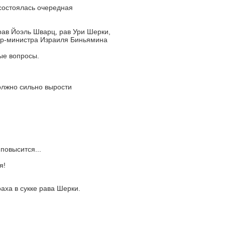
состоялась очередная
ав Йоэль Шварц, рав Ури Шерки,
ер-министра Израиля Биньямина
ые вопросы.
олжно сильно вырости
повысится...
я!
аха в сукке рава Шерки.