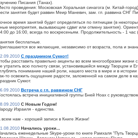
зучению Писания (Танах).
есто проведения: Московская Хоральная синагога (м. Китай-город)
ести занятия будет раввин Меир Маневич, зам. гл. раввина СНГ П
очное время занятий будет определяться по пятницам (в некоторы
ные мероприятия, вызывающие сдвиг или отмену занятия). Ориент
4:00 до 16:00, всегда по воскресеньям. Продолжительность - 1 час
анятия бесплатные.
риглашаются все желающие, независимо от возраста, пола и знан
2.09.2010
С праздником Суккот!
тобы расставить правильно акценты во всем многообразии жизни с
е утратить всю полноту связи, установившейся между Творцом и Ег
глублять понимание нашей роли, нашего места в мире и в истории 
ак-то освежить ощущение радости, заложенной на самом деле в к
раздник Суккот.
6.09.2010
Встреча с гл. раввином СНГ
остоялась встреча инициативной группы Бней Ноах с руководство
8.09.2010
С Новым Годом!
ароду Израиля - единства.
 всем нам - хорошей записи в Книге Жизни!
1.08.2010
Начались уроки...
ачались еженедельные Skype-уроки по книге Рамхаля "Путь Творц