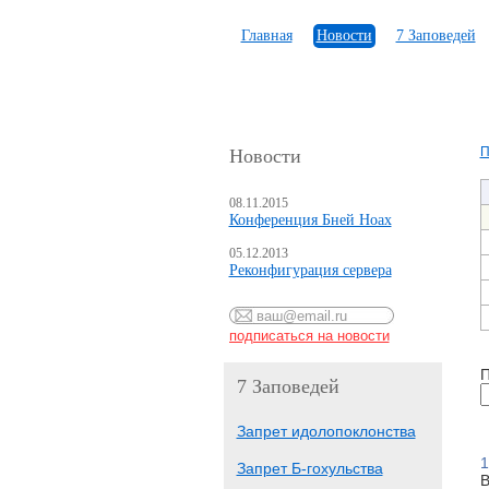
Главная
Новости
7 Заповедей
П
Новости
08.11.2015
Конференция Бней Ноах
05.12.2013
Реконфигурация сервера
П
7 Заповедей
Запрет идолопоклонства
1
Запрет Б-гохульства
В