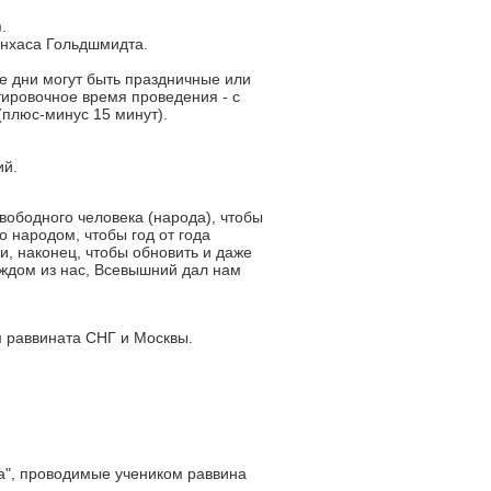
.
инхаса Гольдшмидта.
е дни могут быть праздничные или
ировочное время проведения - с
 (плюс-минус 15 минут).
ий.
вободного человека (народа), чтобы
о народом, чтобы год от года
и, наконец, чтобы обновить и даже
аждом из нас, Всевышний дал нам
м раввината СНГ и Москвы.
а", проводимые учеником раввина