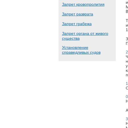
и
Запрет кровопролития
М
В
Запрет разврата
Т
Запрет грабежа
и
1
Запрет органа от живого
существа
З
П
Установление
2
справедливых судов
Ч
н
у
к
п
1
С
0
Н
А
3
Н