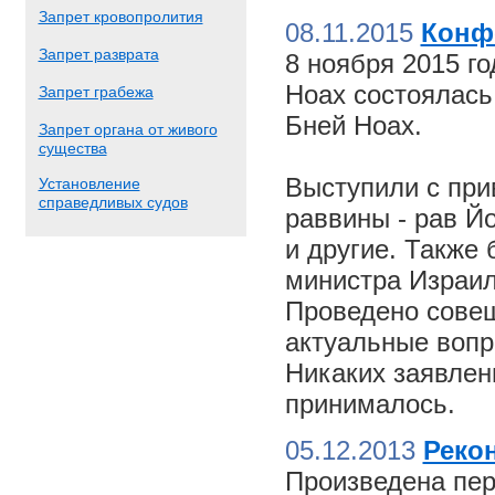
Запрет кровопролития
08.11.2015
Конф
Запрет разврата
8 ноября 2015 г
Ноах состоялас
Запрет грабежа
Бней Ноах.
Запрет органа от живого
существа
Выступили с пр
Установление
справедливых судов
раввины - рав Й
и другие. Также
министра Израил
Проведено совещ
актуальные вопр
Никаких заявлен
принималось.
05.12.2013
Реко
Произведена пер