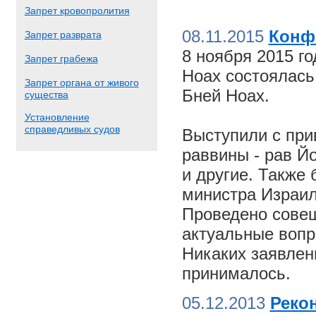
Запрет кровопролития
08.11.2015
Конф
Запрет разврата
8 ноября 2015 г
Запрет грабежа
Ноах состоялас
Запрет органа от живого
Бней Ноах.
существа
Установление
справедливых судов
Выступили с пр
раввины - рав Й
и другие. Также
министра Израил
Проведено совещ
актуальные вопр
Никаких заявлен
принималось.
05.12.2013
Реко