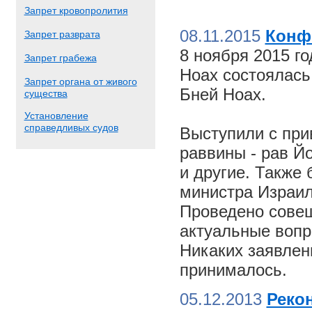
Запрет кровопролития
08.11.2015
Конф
Запрет разврата
8 ноября 2015 г
Запрет грабежа
Ноах состоялас
Запрет органа от живого
Бней Ноах.
существа
Установление
справедливых судов
Выступили с пр
раввины - рав Й
и другие. Также
министра Израил
Проведено совещ
актуальные вопр
Никаких заявлен
принималось.
05.12.2013
Реко