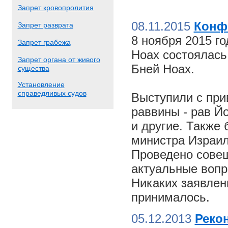
Запрет кровопролития
08.11.2015
Конф
Запрет разврата
8 ноября 2015 г
Запрет грабежа
Ноах состоялас
Запрет органа от живого
Бней Ноах.
существа
Установление
справедливых судов
Выступили с пр
раввины - рав Й
и другие. Также
министра Израил
Проведено совещ
актуальные вопр
Никаких заявлен
принималось.
05.12.2013
Реко