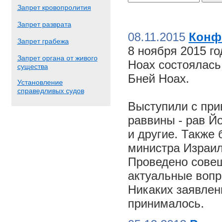
Запрет кровопролития
Запрет разврата
08.11.2015
Конф
Запрет грабежа
8 ноября 2015 г
Запрет органа от живого
Ноах состоялас
существа
Бней Ноах.
Установление
справедливых судов
Выступили с пр
раввины - рав Й
и другие. Также
министра Израил
Проведено совещ
актуальные вопр
Никаких заявлен
принималось.