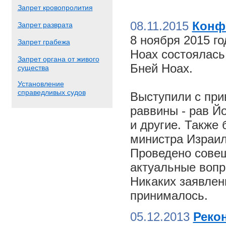
Запрет кровопролития
08.11.2015
Конф
Запрет разврата
8 ноября 2015 г
Запрет грабежа
Ноах состоялас
Запрет органа от живого
Бней Ноах.
существа
Установление
справедливых судов
Выступили с пр
раввины - рав Й
и другие. Также
министра Израил
Проведено совещ
актуальные вопр
Никаких заявлен
принималось.
05.12.2013
Реко